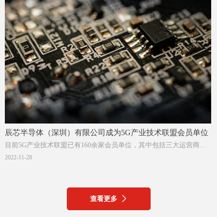
辰芯半导体（深圳）有限公司成为5G产业技术联盟会员单位
目前5G产业技术联盟已有160余家会员单位，其中包括三大运营商、
中兴、华为等行业内龙头企业以及清华大学、南方科技大学、西安电
2022-11-28
子科技大学、浙江大学、东南大学、哈尔滨工业大学等高校及研究
所，覆盖5G材料、器件、芯片、系统、行业应用和投资孵化等全产业
链，成为5G产业链协同创新中的中坚力量。
查看更多
ꄲ