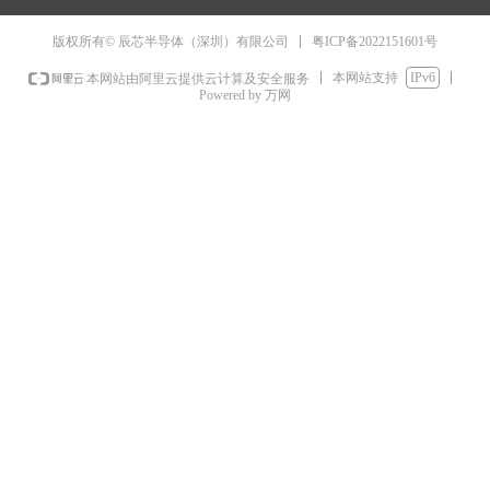
粤ICP备2022151601号
版权所有© 辰芯半导体（深圳）有限公司
本网站支持
IPv6
本网站由阿里云提供云计算及安全服务
Powered by 万网